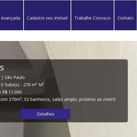
 Avançada
Cadastre seu Imóvel
Trabalhe Conosco
Contato
ão Paulo
ite(s) - 90 m² M²
5.300
 90m²), com pé direito de 4 metros, localizado na Av.
04, Entre as Ruas Cardeal Arcoverde x Praça dos
ô Fradique e Faria Lima.
Detalhes